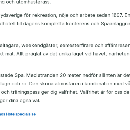
ang och utomhusterass.
 Sydsverige för rekreation, nöje och arbete sedan 1897. E
adhotell till dagens kompletta konferens och Spaanläggnin
eltagare, weekendgäster, semesterfirare och affärsrese
mat. Allt präglat av det unika läget vid havet, närheten t
lutrustade Spa. Med stranden 20 meter nedför slänten är de
 lugn och ro. Den sköna atmosfären i kombination med vå
ch träningspass ger dig valfrihet. Valfrihet är för oss d
gör dina egna val.
hos Hotelspecials.se