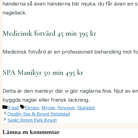
händerna så även händerna blir mjuka. du får även en s
nagellack.
Medicinsk fotvård 45 min 395 kr
Medicinsk fotvård är en professionell behandling mot fo
SPA Manikyr 50 min 495 kr
Detta är den manikyr där vi gör naglarna fina. Njut av en
byggda naglar eller fransk lackning.
Kategorier
Etiketter
Ystad
Design
,
Mysigt
,
Newport
,
Skärgård
Quality Spa & Resort Strömstad
Sankt Jörgen Park Resort
Lämna en kommentar