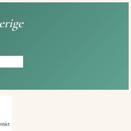
erige
ntikt