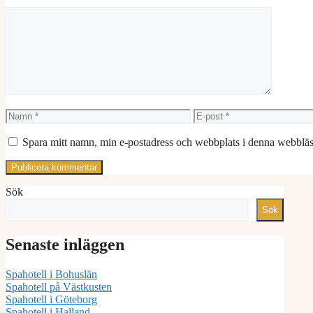
Kommentar
Namn
E-
post
Spara mitt namn, min e-postadress och webbplats i denna webbläsa
Sök
Sök
Senaste inläggen
Spahotell i Bohuslän
Spahotell på Västkusten
Spahotell i Göteborg
Spahotell i Halland