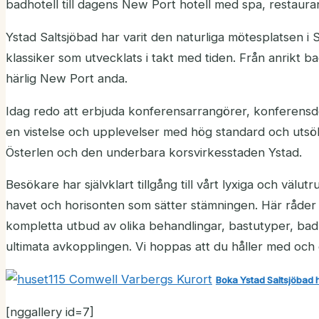
badhotell till dagens New Port hotell med spa, restaur
Ystad Saltsjöbad har varit den naturliga mötesplatsen i
klassiker som utvecklats i takt med tiden. Från anrikt b
härlig New Port anda.
Idag redo att erbjuda konferensarrangörer, konferensd
en vistelse och upplevelser med hög standard och utsökt 
Österlen och den underbara korsvirkesstaden Ystad.
Besökare har självklart tillgång till vårt lyxiga och vä
havet och horisonten som sätter stämningen. Här råder
kompletta utbud av olika behandlingar, bastutyper, bad o
ultimata avkopplingen. Vi hoppas att du håller med och 
Boka Ystad Saltsjöbad 
[nggallery id=7]