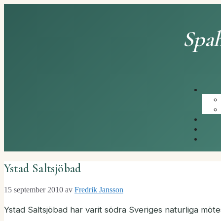
Hoppa
till
innehåll
Spah
Ystad Saltsjöbad
15 september 2010
av
Fredrik Jansson
Ystad Saltsjöbad har varit södra Sveriges naturliga möte