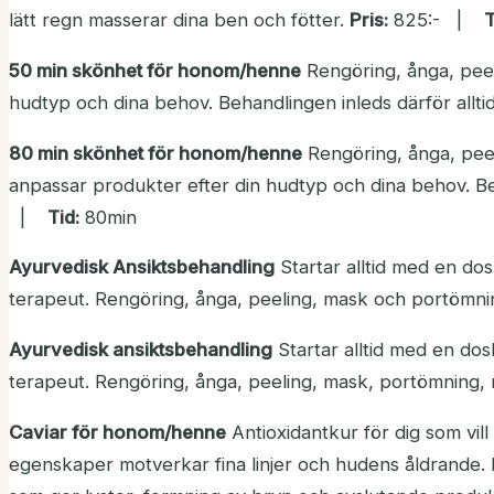
lätt regn masserar dina ben och fötter.
Pris:
825:- |
T
50 min skönhet för honom/henne
Rengöring, ånga, pee
hudtyp och dina behov. Behandlingen inleds därför allti
80 min skönhet för honom/henne
Rengöring, ånga, pee
anpassar produkter efter din hudtyp och dina behov. Beh
|
Tid:
80min
Ayurvedisk Ansiktsbehandling
Startar alltid med en dos
terapeut. Rengöring, ånga, peeling, mask och portömn
Ayurvedisk ansiktsbehandling
Startar alltid med en dos
terapeut. Rengöring, ånga, peeling, mask, portömning
Caviar för honom/henne
Antioxidantkur för dig som vil
egenskaper motverkar fina linjer och hudens åldrande.