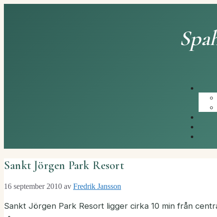
Hoppa
till
innehåll
Spah
Sankt Jörgen Park Resort
16 september 2010
av
Fredrik Jansson
Sankt Jörgen Park Resort ligger cirka 10 min från cent