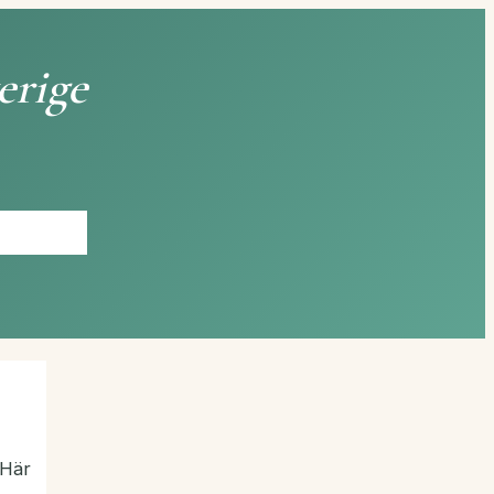
erige
 Här