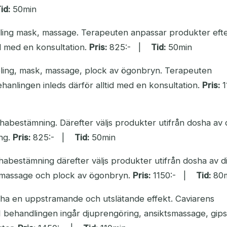
id:
50min
ling mask, massage. Terapeuten anpassar produkter efte
d med en konsultation.
Pris:
825:- |
Tid:
50min
ling, mask, massage, plock av ögonbryn. Terapeuten
anlingen inleds därför alltid med en konsultation.
Pris:
1
habestämning. Därefter väljs produkter utifrån dosha av 
ing.
Pris:
825:- |
Tid:
50min
habestämning därefter väljs produkter utifrån dosha av d
, massage och plock av ögonbryn.
Pris:
1150:- |
Tid:
80m
l ha en uppstramande och utslätande effekt. Caviarens
 I behandlingen ingår djuprengöring, ansiktsmassage, gi