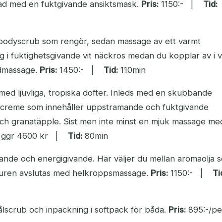
tad med en fuktgivande ansiktsmask.
Pris:
1150:- |
Tid:
 bodyscrub som rengör, sedan massage av ett varmt
 i fuktighetsgivande vit näckros medan du kopplar av i v
udmassage.
Pris:
1450:- |
Tid:
110min
d ljuvliga, tropiska dofter. Inleds med en skubbande
e creme som innehåller uppstramande och fuktgivande
ch granatäpple. Sist men inte minst en mjuk massage me
5 ggr 4600 kr |
Tid:
80min
ande och energigivande. Här väljer du mellan aromaolja 
 Kuren avslutas med helkroppsmassage.
Pris:
1150:- |
Ti
ålscrub och inpackning i softpack för båda.
Pris:
895:-/pe