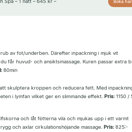
h Spa – 1 natt – 645 kr –
Boka här
rub av fot/underben. Därefter inpackning i mjuk vit
n du får huvud- och ansiktsmassage. Kuren passar extra b
:
80min
 att skulptera kroppen och reducera fett. Med inpackning
eten i lymfan vilket ger en slimmande effekt.
Pris:
1150 / 
fskorna och låt fötterna vila och mjukas upp i ett varmt
 rygg och axlar cirkulationshöjande massage.
Pris:
825:-