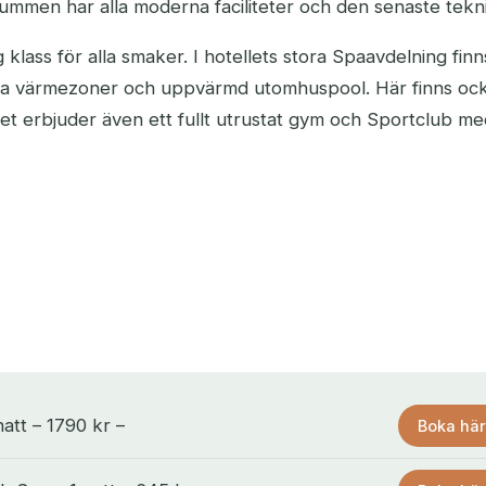
 rummen har alla moderna faciliteter och den senaste tekn
ass för alla smaker. I hotellets stora Spaavdelning finn
lika värmezoner och uppvärmd utomhuspool. Här finns oc
llet erbjuder även ett fullt utrustat gym och Sportclub m
att – 1790 kr –
Boka här