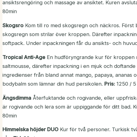
ansiktsrengöring och massage av ansiktet. Kuren avslu
80min
Skogsro
Kom till ro med skogsregn och näckros. Först
skogsregn som strilar över kroppen. Därefter inpackning
softpack. Under inpackningen får du ansikts- och huv
Tropical Anti-Age
En hudföryngrande kur för kroppen me
saltmousse, därefter inpackning i en mjuk och doftand
ingredienser från bland annat mango, papaya, ananas o
bodybalm som lämnar din hud persikolen.
Pris:
1250 / 
Ängsdimma
Återfuktande och rogivande, eller uppfrisk
är rogivande och lera som är uppiggande för ditt bad.
80min
Himmelska höjder DUO
Kur för två personer. Turkisk tv