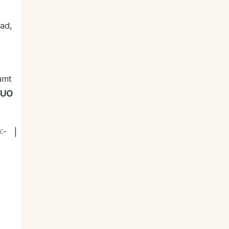
ad,
amt
DUO
:- |