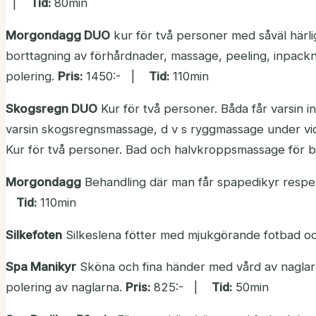
|
Tid:
80min
Morgondagg DUO
kur för två personer med såväl härli
borttagning av förhårdnader, massage, peeling, inpackn
polering.
Pris:
1450:- |
Tid:
110min
Skogsregn DUO
Kur för två personer. Båda får varsin i
varsin skogsregnsmassage, d v s ryggmassage under v
Kur för två personer. Bad och halvkroppsmassage för b
Morgondagg
Behandling där man får spapedikyr resp
Tid:
110min
Silkefoten
Silkeslena fötter med mjukgörande fotbad o
Spa Manikyr
Sköna och fina händer med vård av naglar
polering av naglarna.
Pris:
825:- |
Tid:
50min