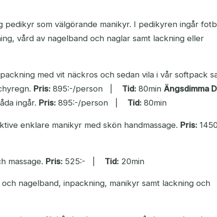
g pedikyr som välgörande manikyr. I pedikyren ingår fotb
ing, vård av nagelband och naglar samt lackning eller
npackning med vit näckros och sedan vila i vår softpack s
ichyregn.
Pris:
895:-/person |
Tid:
80min
Ängsdimma 
åda ingår.
Pris:
895:-/person |
Tid:
80min
ektive enklare manikyr med skön handmassage.
Pris:
1450
ch massage.
Pris:
525:- |
Tid:
20min
 och nagelband, inpackning, manikyr samt lackning och