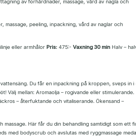
ttagning av förhårdnader, massage, vård av nagla och
, massage, peeling, inpackning, vård av naglar och
ilinje eller armhålor
Pris:
475:-
Vaxning 30 min
Halv – hal
 vattensäng. Du får en inpackning på kroppen, sveps in i 
löt! Välj mellan: Aromaolja – rogivande eller stimulerande.
näckros – återfuktande och vitaliserande. Ökensand –
assage. Här får du din behandling samtidigt som ett fi
inleds med bodyscrub och avslutas med ryggmassage meda