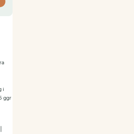
ra
 i
5 ggr
 |