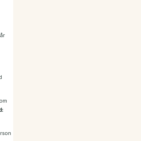
år
d
som
d:
rson