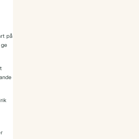
rt på
 ge
t
vande
rik
er