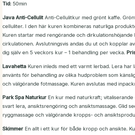
Tid:
50min
Java Anti-Cellulit
Anti-Cellulitkur med grönt kaffe. Grö
celluliter. I den här kuren kombineras naturliga produk
Kuren startar med rengörande och dirkulationshöjande bo
cirkulationen. Avslutningsvis andas du ut och kopplar av
dig själv en 5 veckors kur – 1 behandling per vecka.
Pris
Lavahetta
Kuren inleds med ett varmt lerbad. Lera har lä
använts för behandling av olika hudproblem som känslig
och välgörande fotmassage. Kuren avslutas med inpack
Park Spa Naturkur
En kur med naturkraft; vitaliserande
svart lera, ansiktsrengöring och ansiktsmassage. Glid se
ryggmassage och välgörande kropps- och ansiktsprodu
Skimmer
En allt i ett kur för både kropp och ansikte. K