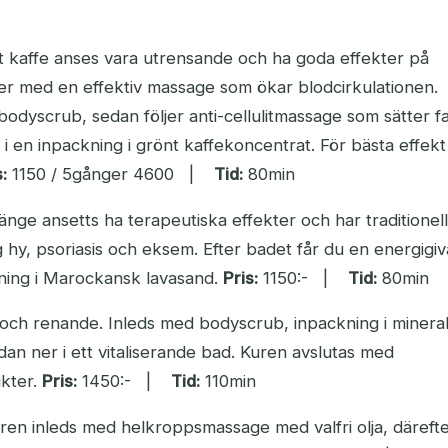
nt kaffe anses vara utrensande och ha goda effekter på
ter med en effektiv massage som ökar blodcirkulationen.
dyscrub, sedan följer anti-cellulitmassage som sätter fa
 i en inpackning i grönt kaffekoncentrat. För bästa effekt
:
1150 / 5gånger 4600 |
Tid:
80min
nge ansetts ha terapeutiska effekter och har traditionell
 hy, psoriasis och eksem. Efter badet får du en energigi
ning i Marockansk lavasand.
Pris:
1150:- |
Tid:
80min
 och renande. Inleds med bodyscrub, inpackning i mineral
dan ner i ett vitaliserande bad. Kuren avslutas med
kter.
Pris:
1450:- |
Tid:
110min
uren inleds med helkroppsmassage med valfri olja, däreft