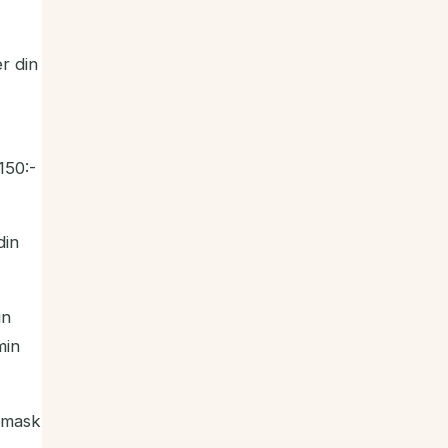
r din
150:-
din
in
in
psmask