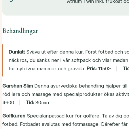
Atrium Twin inkl. frukost oc
Behandlingar
Dunlätt
Sväva ut efter denna kur. Först fotbad och sc
näckros, du sänks ner i vår softpack och vilar meda
för nyblivna mammor och gravida.
Pris:
1150:- |
Tid
Garshan Slim
Denna ayurvediska behandling hjälper till
röd lera och massage med specialprodukter ökas aktivit
4600 |
Tid:
80min
Golfkuren
Specialanpassad kur för golfare. Ta av dig gol
fotbad. Fotbadet avslutas med fotmassage. Därefter får