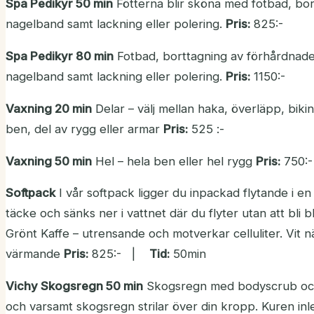
Spa Pedikyr 50 min
Fötterna blir sköna med fotbad, bor
nagelband samt lackning eller polering.
Pris:
825:-
Spa Pedikyr 80 min
Fotbad, borttagning av förhårdnader
nagelband samt lackning eller polering.
Pris:
1150:-
Vaxning 20 min
Delar – välj mellan haka, överläpp, bikin
ben, del av rygg eller armar
Pris:
525 :-
Vaxning 50 min
Hel – hela ben eller hel rygg
Pris:
750:-
Softpack
I vår softpack ligger du inpackad flytande i en
täcke och sänks ner i vattnet där du flyter utan att bli b
Grönt Kaffe – utrensande och motverkar celluliter. Vit 
värmande
Pris:
825:- |
Tid:
50min
Vichy Skogsregn 50 min
Skogsregn med bodyscrub och m
och varsamt skogsregn strilar över din kropp. Kuren 