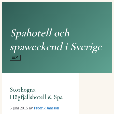
Hoppa
till
innehåll
Spahotell och
spaweekend i Sverige
Meny
Storhogna
Högfjällshotell & Spa
5 juni 2015
av
Fredrik Jansson