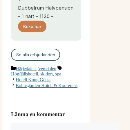
Dubbelrum Halvpension
– 1 natt – 1120 –
Boka här
Se alla erbjudanden
Kategorier
Etiketter
Härjedalen
,
Vemdalen
Högfjällshotell
,
skidort
,
spa
Hotell Kung Gösta
Bohusgården Hotell & Konferens
Lämna en kommentar
Kommentar