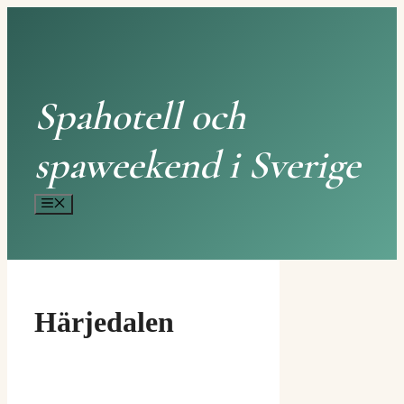
Hoppa
till
innehåll
Spahotell och
spaweekend i Sverige
Meny
Härjedalen