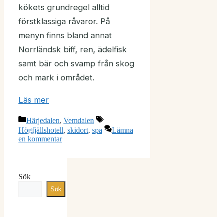
kökets grundregel alltid
förstklassiga råvaror. På
menyn finns bland annat
Norrländsk biff, ren, ädelfisk
samt bär och svamp från skog
och mark i området.
Läs mer
Kategorier
Etiketter
Härjedalen
,
Vemdalen
Högfjällshotell
,
skidort
,
spa
Lämna
en kommentar
Sök
Sök