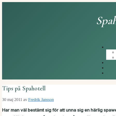
Hoppa
till
innehåll
Spah
Tips på Spahotell
30 maj 2011
av
Fredrik Jansson
Har man väl bestämt sig för att unna sig en härlig spawe