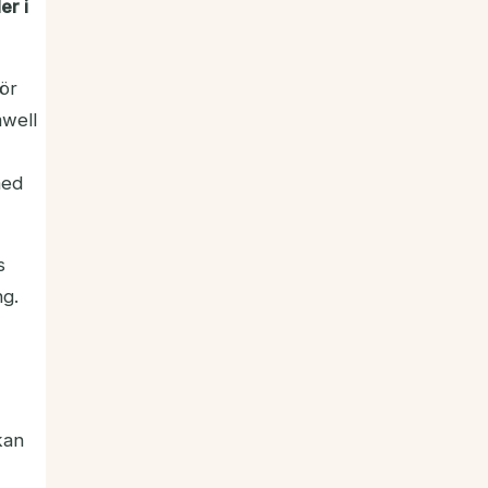
er i
ör
mwell
med
s
ng.
kan