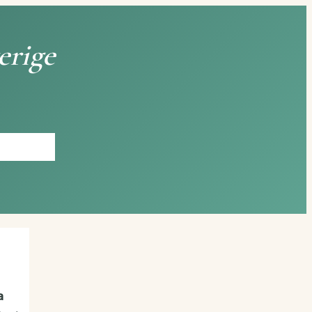
erige
a