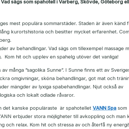
 Vad sägs som spahotell i Varberg, Skövde, Göteborg ell
riges mest populära sommarstäder. Staden är även känd f
lång kurortshistoria och besitter mycket erfarenhet. Co
berg.
gder av behandlingar. Vad sägs om tillexempel massage 
. Kom hit och upplev en spahelg utöver det vanliga!
s av många ”sagolika Sunne”. I Sunne finns ett av Sverige
ckra omgivningar, sköna behandlingar, got mat och träni
uder mängder av lyxiga spabehandlingar. Njut också av
ogiska och lokalt odlade råvaror.
en det kanske populäraste är spahotellet
VANN Spa
som
 VANN erbjuder stora möjligheter till avkoppling och man 
äning och relax. Kom hit och stressa av och återfå ny energi!