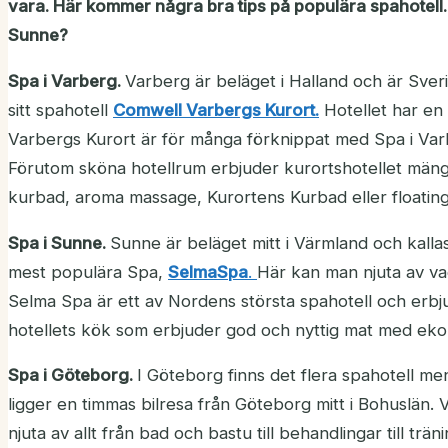
vara. Här kommer några bra tips på populära spahotell.
Sunne?
Spa i Varberg.
Varberg är beläget i Halland och är Sve
sitt spahotell
Comwell Varbergs Kurort.
Hotellet har en 
Varbergs Kurort är för många förknippat med Spa i Var
Förutom sköna hotellrum erbjuder kurortshotellet män
kurbad, aroma massage, Kurortens Kurbad eller floating
Spa i Sunne.
Sunne är beläget mitt i Värmland och kalla
mest populära Spa,
SelmaSpa
.
Här kan man njuta av va
Selma Spa är ett av Nordens största spahotell och erbj
hotellets kök som erbjuder god och nyttig mat med ekol
Spa i Göteborg.
I Göteborg finns det flera spahotell m
ligger en timmas bilresa från Göteborg mitt i Bohuslän.
njuta av allt från bad och bastu till behandlingar till tr