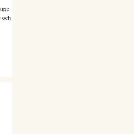
t upp
g och