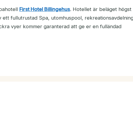
Spahotell
First Hotel Billingehus
. Hotellet är beläget högs
av ett fullutrustad Spa, utomhuspool, rekreationsavdelnin
vackra vyer kommer garanterad att ge er en fulländad