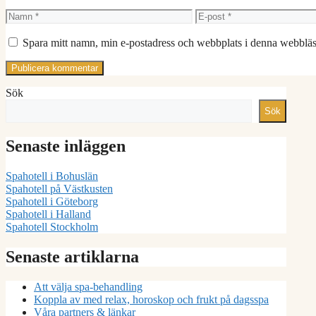
Namn
E-
post
Spara mitt namn, min e-postadress och webbplats i denna webbläsa
Sök
Sök
Senaste inläggen
Spahotell i Bohuslän
Spahotell på Västkusten
Spahotell i Göteborg
Spahotell i Halland
Spahotell Stockholm
Senaste artiklarna
Att välja spa-behandling
Koppla av med relax, horoskop och frukt på dagsspa
Våra partners & länkar