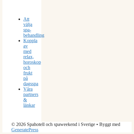
Att
välja
spa-
behandling
Koppla
av
med
relax,
horoskop
och
frukt
på
dagsspa
Våra
partners
&
länkar
© 2026 Spahotell och spaweekend i Sverige
• Byggt med
GeneratePress