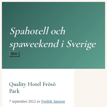
Hoppa
till
innehåll
Spahotell och
spaweekend i Sverige
Meny
Quality Hotel Frösö
Park
7 september 2012
av
Fredrik Jansson