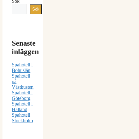
Sök
Sök
Senaste
inläggen
Spahotell i
Bohuslän
Spahotell
på
Västkusten
Spahotell i
Göteborg
Spahotell i
Halland
Spahotell
Stockholm