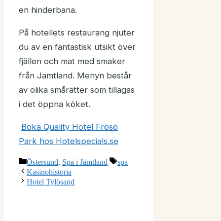
en hinderbana.
På hotellets restaurang njuter
du av en fantastisk utsikt över
fjällen och mat med smaker
från Jämtland. Menyn består
av olika smårätter som tillagas
i det öppna köket.
Boka Quality Hotel Frösö
Park hos Hotelspecials.se
Kategorier
Etiketter
Östersund
,
Spa i Jämtland
spa
Kasinohistoria
Hotel Tylösand