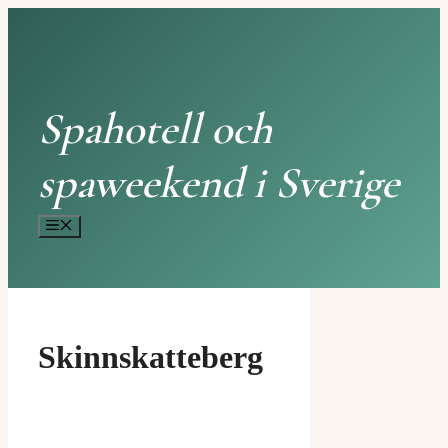
Hoppa
till
innehåll
Spahotell och
spaweekend i Sverige
Meny
Skinnskatteberg