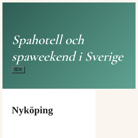
Hoppa
till
innehåll
Spahotell och
spaweekend i Sverige
Meny
Nyköping