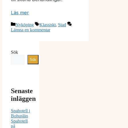
Läs mer
Kategorier
Etiketter
Nyköping
Klassiskt
,
Stad
Lämna en kommentar
Sök
Sök
Senaste
inläggen
Spahotell i
Bohuslän
Spahotell
på