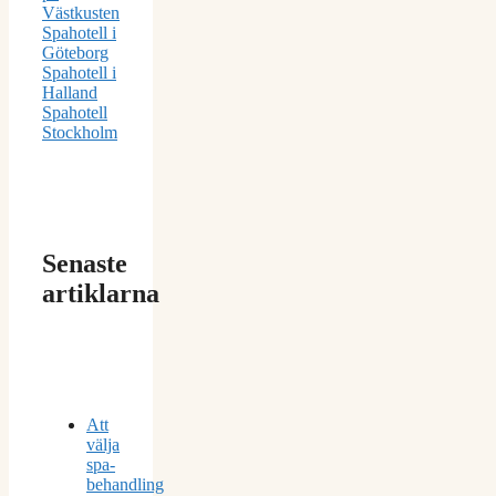
Västkusten
Spahotell i
Göteborg
Spahotell i
Halland
Spahotell
Stockholm
Senaste
artiklarna
Att
välja
spa-
behandling