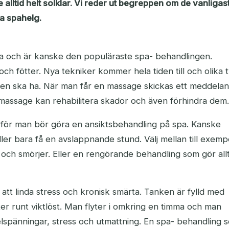
alltid helt solklar. Vi reder ut begreppen om de vanligas
a spahelg.
a och är kanske den populäraste spa- behandlingen.
ch fötter. Nya tekniker kommer hela tiden till och olika 
gen ska ha. När man får en massage skickas ett meddela
 massage kan rehabilitera skador och även förhindra dem.
 varför man bör göra en ansiktsbehandling på spa. Kanske
er bara få en avslappnande stund. Välj mellan till exemp
och smörjer. Eller en rengörande behandling som gör allt
r att linda stress och kronisk smärta. Tanken är fylld med
er runt viktlöst. Man flyter i omkring en timma och man
lspänningar, stress och utmattning. En spa- behandling 