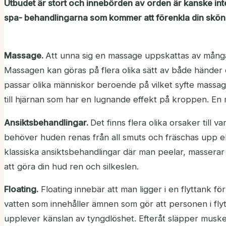
Utbudet är stort och innebörden av orden är kanske inte 
spa- behandlingarna som kommer att förenkla din skön
Massage.
Att unna sig en massage uppskattas av mång
Massagen kan göras på flera olika sätt av både händer o
passar olika människor beroende på vilket syfte massa
till hjärnan som har en lugnande effekt på kroppen. En
Ansiktsbehandlingar.
Det finns flera olika orsaker till
behöver huden renas från all smuts och fräschas upp ell
klassiska ansiktsbehandlingar där man peelar, masserar 
att göra din hud ren och silkeslen.
Floating.
Floating innebär att man ligger i en flyttank fö
vatten som innehåller ämnen som gör att personen i flyt
upplever känslan av tyngdlöshet. Efteråt släpper muske