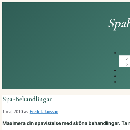
Hoppa
till
innehåll
Spah
Spa-Behandlingar
1 maj 2010
av
Fredrik Jansson
Maximera din spavistelse med sköna behandlingar. Ta r