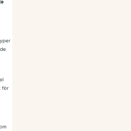
te
typer
nde
el
 för
som