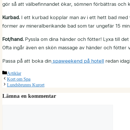
gör så att välbefinnandet ökar, sömnen förbättras och kr
Kurbad.
I ett kurbad kopplar man av i ett hett bad med 
former av mineralberikande bad som tar ungefär 15 min
Fot/hand.
Pyssla om dina händer och fötter! Lyxa till d
Ofta ingår även en skön massage av händer och fötter vi
Passa på att boka din
spaweekend på hotel
l
redan idag
Kategorier
Artiklar
Kort om Spa
Lundsbrunns Kurort
Lämna en kommentar
Kommentar