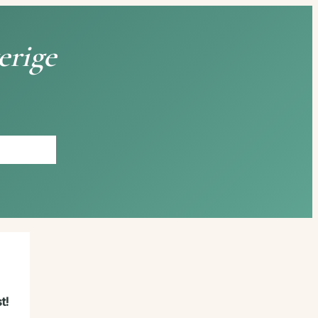
erige
t!